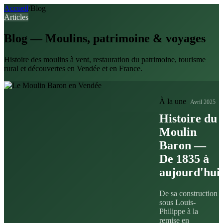
Accueil
/
Blog
Articles
Blog — Moulins, patrimoine & voyages
Histoire des moulins à vent, restauration du patrimoine, tourisme
rural et découvertes en Vendée et en France.
À la une
Avril 2025
Histoire du
Moulin
Baron —
De 1835 à
aujourd'hui
De sa construction
sous Louis-
Philippe à la
remise en