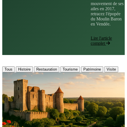
mouvement de ses
ailes en 2017,
retracez l'épopée
du Moulin Baron
en Vendée.
Lire l'article
complet
Tous
Histoire
Restauration
Tourisme
Patrimoine
Visite